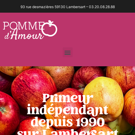
93 rue desmazières 59130 Lambersart – 03.20.08.28.88
Primeur
indépendant
depuis 1990