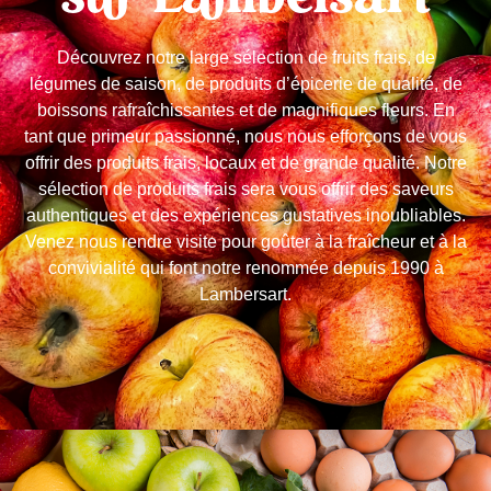
sur Lambersart
Découvrez notre large sélection de fruits frais, de
légumes de saison, de produits d’épicerie de qualité, de
boissons rafraîchissantes et de magnifiques fleurs. En
tant que primeur passionné, nous nous efforçons de vous
offrir des produits frais, locaux et de grande qualité. Notre
sélection de produits frais sera vous offrir des saveurs
authentiques et des expériences gustatives inoubliables.
Venez nous rendre visite pour goûter à la fraîcheur et à la
convivialité qui font notre renommée depuis 1990 à
Lambersart.