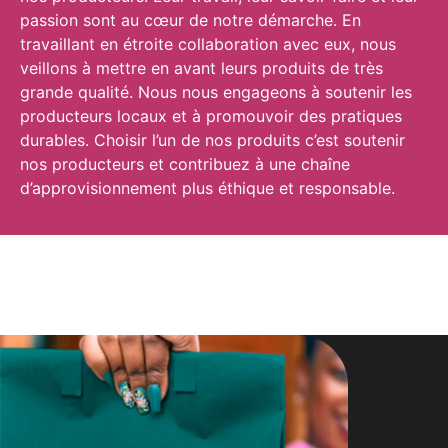
passion sont au cœur de notre démarche. En
travaillant en étroite collaboration avec eux, nous
veillons à mettre en avant leurs produits de très
grande qualité. Nous nous engageons à soutenir les
producteurs locaux et à promouvoir des pratiques
durables. Choisir l’un de nos produits c’est soutenir
nos producteurs et contribuez à une chaîne
d’approvisionnement plus éthique et responsable.