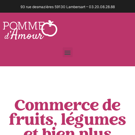
93 rue desmazières 59130 Lambersart – 03.20.08.28.88
Commerce de
fruits, légumes